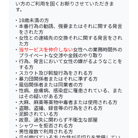
い方のご利用を固くお断りさせていただきま
す。
・
18歳未満の方
・
本番行為の勧誘、強要またはそれに関する発言
をされた方
・
女性との連絡先の交換それに関する発言をされ
た方
・
当サービスを仲介しない
女性への業務時間外の
プライベートな交渉や金銭のやり取り
・
行為、発言において女性の嫌がるようなことを
する方
・
スカウト及び斡旋行為をされる方
・
暴力団関係者またはそれに準ずる方
・
風俗関係者または同業者の方
・
性病、皮膚病、感染症に罹患されている、また
はその疑いがある方
・
大麻、麻薬等薬物中毒者または使用される方
・
盗聴、盗撮、録音等の行為をされる方
・
泥酔されている方
・
故意、過失に関わらず不衛生な部屋
・
シャワーを拒否される方
・
男性複数で利用される方
・
爪が伸びている方 (女性が爪切りを常備してい