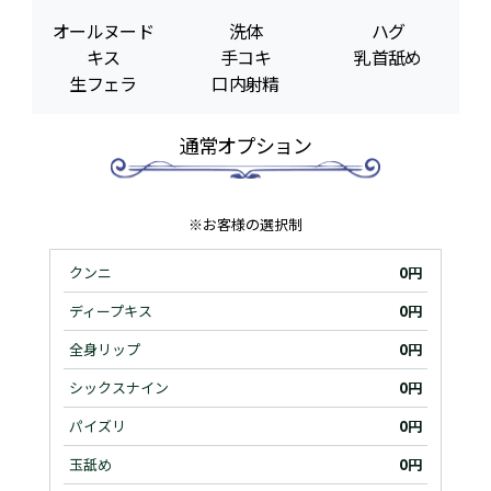
オールヌード
洗体
ハグ
キス
手コキ
乳首舐め
生フェラ
口内射精
通常オプション
※お客様の選択制
クンニ
0円
ディープキス
0円
全身リップ
0円
シックスナイン
0円
パイズリ
0円
玉舐め
0円