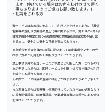
ます。伸びている場合はお声を掛けさせて頂く
事もありますのでご協力お願い致します。)
・
勧誘をされる方
当サービスはお客様に安心してご利用いただけますように「風俗
営業等の規則及び業務の適正化等に関する法律」第31条の2第1項
目第2項目の規定に則り所轄警察署に無店舗型風俗営業の届け出
を提出し、健全かつ安全な営業を努めております。
東京都公安委員会 第9420号に従いまして禁止事項やマナーの守
れない方のご利用を固くお断りさせていただきます。
禁止事項以外でも当サービスが不適切と判断した方、これらの行
為が発覚した場合は、即時サービスを中断させて頂き当店の利用
を禁止する場合も御座います。
その際サービス料金の返金には応じかねますので予めご了承くだ
さい。
また悪質な場合は警察署へ任意同行していただき法的処置ならび
に損害賠償請求、医療費請求、休業補償等当店の規定による処分
を受けていただきます。